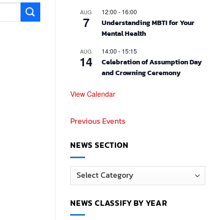
12:00
-
16:00
AUG
7
Understanding MBTI for Your
Mental Health
14:00
-
15:15
AUG
14
Celebration of Assumption Day
and Crowning Ceremony
View Calendar
Previous Events
NEWS SECTION
News
Section
NEWS CLASSIFY BY YEAR