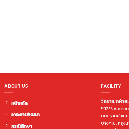
ABOUT US
FACILITY
วิทยาเขตหัวห
หน้าหลัก
592/3 ซอยราม
วาระการพัฒนา
ถนนรามคำแหง,
บางกะปิ, กรุง
กรณีศึกษา