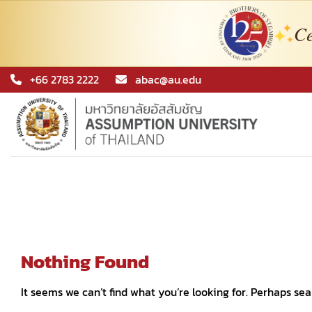
Ce
Skip
+66 2783 2222
abac@au.edu
to
content
Nothing Found
It seems we can’t find what you’re looking for. Perhaps sea